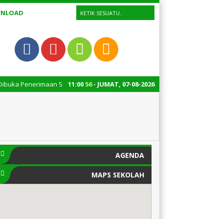
NLOAD
a Penerimaan Santri Baru tahun ajaran 2026/2027, untuk informasi lebih l
11
:
00
56
- JUMAT, 07-08-2026
AGENDA
MAPS SEKOLAH