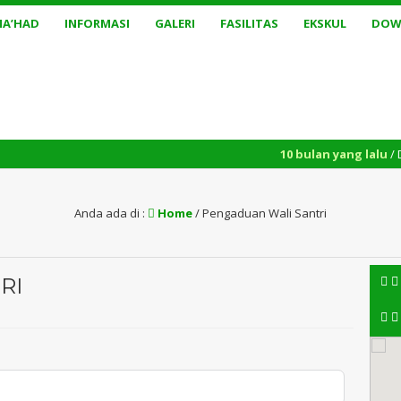
MA’HAD
INFORMASI
GALERI
FASILITAS
EKSKUL
DOW
10 bulan yang lalu
/ Dibuk
Anda ada di :
Home
/
Pengaduan Wali Santri
RI