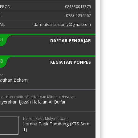
LEPON
081330013379
X
0723-1234567
AIL
darulatsaralislamy@gmail.com
DAFTAR PENGAJAR
KEGIATAN PONPES
a :
latihan Bekam
a : Nuha bintu Mundzir dan Miftahul Hasanah
yerahan Ijazah Hafalan Al Qur’an
Nama : Kelas Mulya Ikhwan
Lomba Tarik Tambang (KTS Sem.
1)