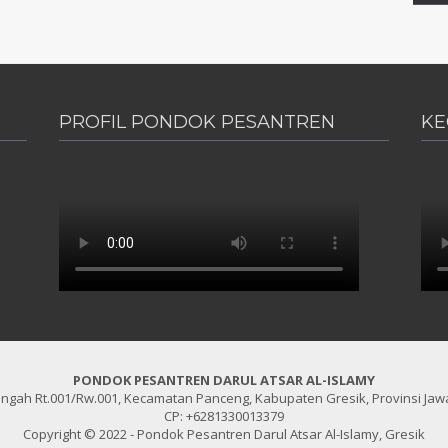
PROFIL PONDOK PESANTREN
KE
PE
PONDOK PESANTREN DARUL ATSAR AL-ISLAMY
engah Rt.001/Rw.001, Kecamatan Panceng, Kabupaten Gresik, Provinsi Jawa
CP: +6281330013379
Copyright © 2022 - Pondok Pesantren Darul Atsar Al-Islamy, Gresik