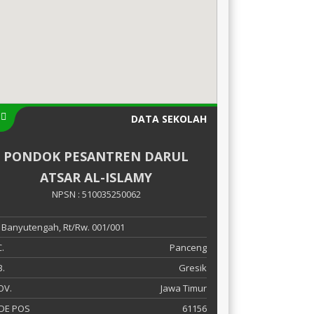
DATA SEKOLAH
PONDOK PESANTREN DARUL
ATSAR AL-ISLAMY
NPSN : 510035250062
 Banyutengah, Rt/Rw. 001/001
.
Panceng
.
Gresik
OV.
Jawa Timur
DE POS
61156