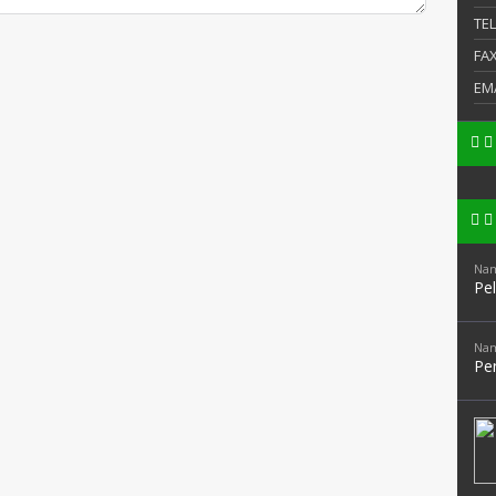
TE
FA
EM
Nam
Pe
Nam
Pen