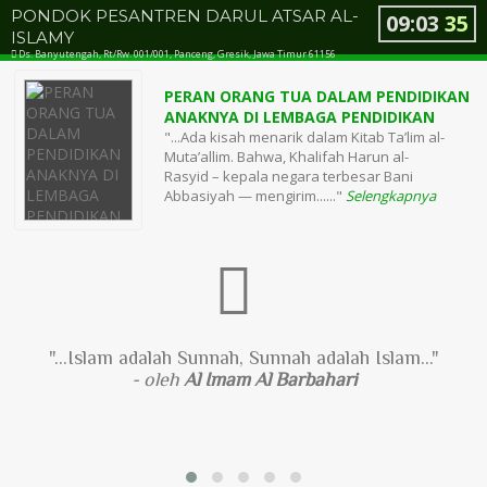
PONDOK PESANTREN DARUL ATSAR AL-
09
:
03
35
ISLAMY
Ds. Banyutengah, Rt/Rw. 001/001, Panceng, Gresik, Jawa Timur 61156
PERAN ORANG TUA DALAM PENDIDIKAN
ANAKNYA DI LEMBAGA PENDIDIKAN
"...Ada kisah menarik dalam Kitab Ta’lim al-
Muta’allim. Bahwa, Khalifah Harun al-
Rasyid – kepala negara terbesar Bani
Abbasiyah — mengirim......"
Selengkapnya
"...Islam adalah Sunnah, Sunnah adalah Islam..."
- oleh
Al Imam Al Barbahari