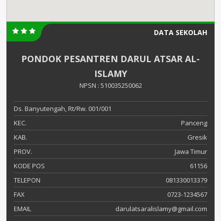
DATA SEKOLAH
PONDOK PESANTREN DARUL ATSAR AL-
ISLAMY
NPSN : 510035250062
Ds. Banyutengah, Rt/Rw. 001/001
KEC.
Panceng
KAB.
Gresik
PROV.
Jawa Timur
KODE POS
61156
TELEPON
081330013379
FAX
0723-1234567
EMAIL
darulatsaralislamy@gmail.com