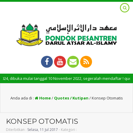
 dibuka mulai tanggal 10 November 2022, segeralah mendaftar ! quota te
Anda ada di :
Home
/
Quotes / Kutipan
/
Konsep Otomatis
KONSEP OTOMATIS
Diterbitkan :
Selasa, 11 Jul 2017
- Kategori :