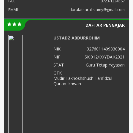
FAX
0723-1234567
EMAIL
darulatsaralislamy@gmail.com
DAFTAR PENGAJAR
USTADZ ABDURROHIM
04
NIK
3276011409830004
21
NIP
SK.012/IX/YDAI/2021
an
STAT
Guru Tetap Yayasan
ah
GTK
Mudir Takhoshshush Tahfidzul
Qur'an Ikhwan