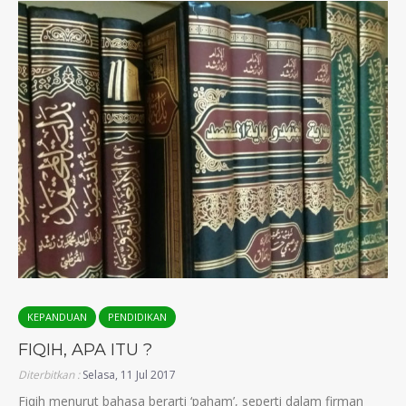
KEPANDUAN
PENDIDIKAN
FIQIH, APA ITU ?
Diterbitkan :
Selasa, 11 Jul 2017
Fiqih menurut bahasa berarti ‘paham’, seperti dalam firman