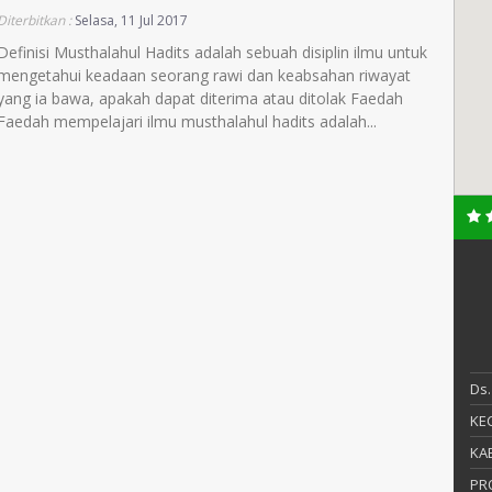
Diterbitkan :
Selasa, 11 Jul 2017
Definisi Musthalahul Hadits adalah sebuah disiplin ilmu untuk
mengetahui keadaan seorang rawi dan keabsahan riwayat
yang ia bawa, apakah dapat diterima atau ditolak Faedah
Faedah mempelajari ilmu musthalahul hadits adalah...
Ds.
KEC
KAB
PR