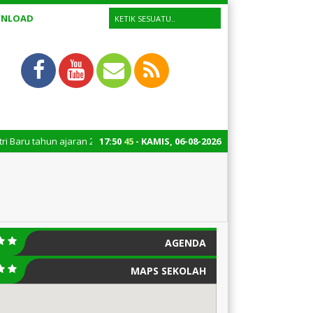
NLOAD
 tahun ajaran 2026/2027, untuk informasi lebih lanjut silahkan menghubu
17
:
50
45
- KAMIS, 06-08-2026
AGENDA
MAPS SEKOLAH