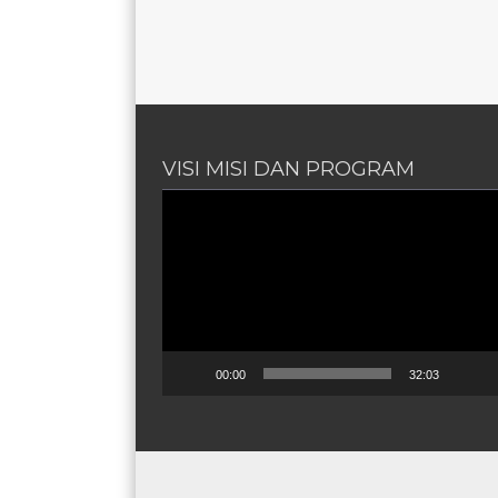
VISI MISI DAN PROGRAM
Pemutar
UNGGULAN PONPES
Video
00:00
32:03