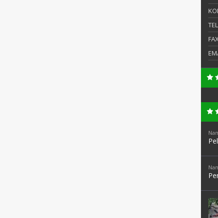
KO
TE
FA
EM
Nam
Pe
Nam
Pen