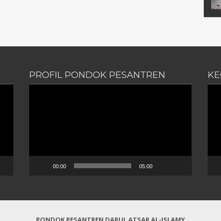
PROFIL PONDOK PESANTREN
KE
Pemutar
Pem
PE
Video
Vid
00:00
05:00
PONDOK PESANTREN DARUL ATSAR AL-ISLAMY