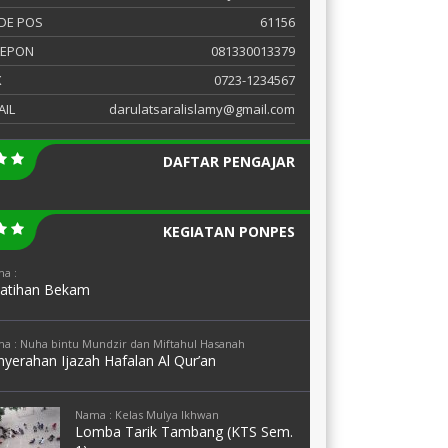
DE POS
61156
LEPON
081330013379
X
0723-1234567
AIL
darulatsaralislamy@gmail.com
DAFTAR PENGAJAR
KEGIATAN PONPES
a :
latihan Bekam
a : Nuha bintu Mundzir dan Miftahul Hasanah
yerahan Ijazah Hafalan Al Qur’an
Nama : Kelas Mulya Ikhwan
Lomba Tarik Tambang (KTS Sem.