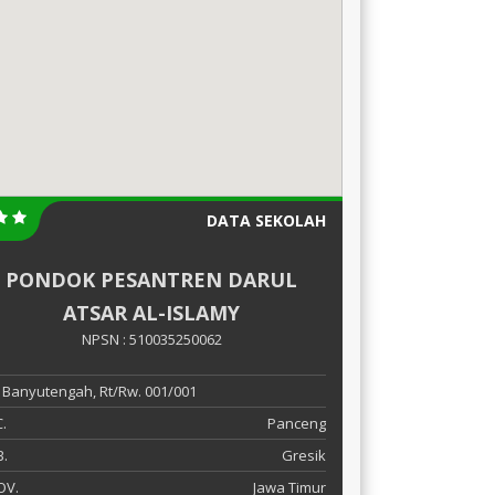
DATA SEKOLAH
PONDOK PESANTREN DARUL
ATSAR AL-ISLAMY
NPSN : 510035250062
 Banyutengah, Rt/Rw. 001/001
.
Panceng
.
Gresik
OV.
Jawa Timur