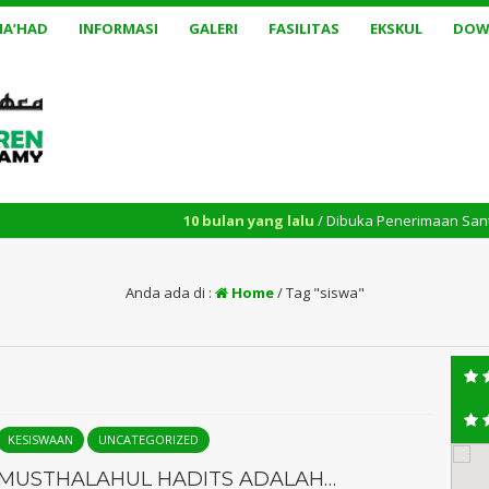
MA’HAD
INFORMASI
GALERI
FASILITAS
EKSKUL
DOW
10 bulan yang lalu
/ Dibuka Penerimaan Santri Baru
Anda ada di :
Home
/
Tag "siswa"
KESISWAAN
UNCATEGORIZED
MUSTHALAHUL HADITS ADALAH…