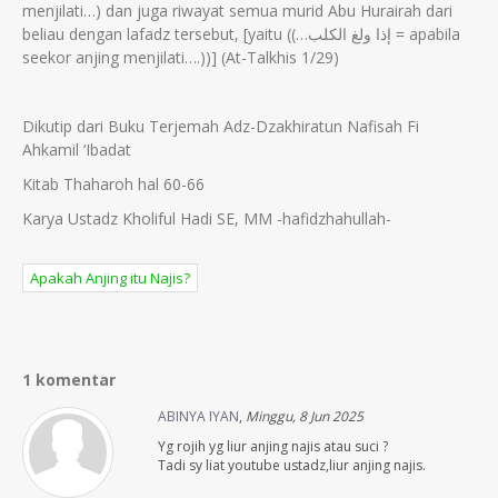
menjilati…) dan juga riwayat semua murid Abu Hurairah dari
beliau dengan lafadz tersebut, [yaitu ((…إذا ولغ الكلب = apabila
seekor anjing menjilati….))] (At-Talkhis 1/29)
Dikutip dari Buku Terjemah Adz-Dzakhiratun Nafisah Fi
Ahkamil ‘Ibadat
Kitab Thaharoh hal 60-66
Karya Ustadz Kholiful Hadi SE, MM -hafidzhahullah-
Apakah Anjing itu Najis?
1 komentar
ABINYA IYAN
,
Minggu, 8 Jun 2025
Yg rojih yg liur anjing najis atau suci ?
Tadi sy liat youtube ustadz,liur anjing najis.