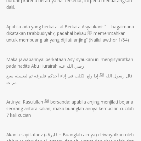
buruan] karena beratnya hal tersebut, ini perlu mendatangkan
dalil.
Apabila ada yang berkata: al Berkata Asyaukani: “…..bagaimana
dikatakan ta’abbudiyah?, padahal beliau ﷺ memerintahkan
untuk membuang air yang dijilati anjing” (Nailul awthor 1/64)
Maka jawabannya: perkataan Asy-syaukani ini mengisyaratkan
pada hadits Abu Hurairah رضي الله عنه
قال رسول الله ﷺ إذا ولغ الكلب في إناء أحدكم فليرقه ثم ليغسله سبع
مرات
Artinya: Rasulullah ﷺ bersabda: apabila anjing menjilati bejana
seorang antara kalian, maka buanglah airnya kemudian cucilah
7 kali cucian
Akan tetapi lafadz (فليرقه = Buanglah airnya) diriwayatkan oleh