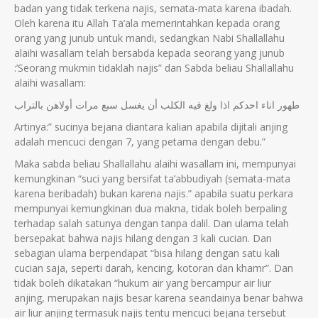
badan yang tidak terkena najis, semata-mata karena ibadah.
Oleh karena itu Allah Ta’ala memerintahkan kepada orang
orang yang junub untuk mandi, sedangkan Nabi Shallallahu
alaihi wasallam telah bersabda kepada seorang yang junub
:’Seorang mukmin tidaklah najis” dan Sabda beliau Shallallahu
alaihi wasallam:
طهور اناء احدكم اذا ولغ فيه الكلب أن يغسل سبع مرات أولاهن بالتراب
Artinya:” sucinya bejana diantara kalian apabila dijitali anjing
adalah mencuci dengan 7, yang petama dengan debu.”
Maka sabda beliau Shallallahu alaihi wasallam ini, mempunyai
kemungkinan “suci yang bersifat ta’abbudiyah (semata-mata
karena beribadah) bukan karena najis.” apabila suatu perkara
mempunyai kemungkinan dua makna, tidak boleh berpaling
terhadap salah satunya dengan tanpa dalil. Dan ulama telah
bersepakat bahwa najis hilang dengan 3 kali cucian. Dan
sebagian ulama berpendapat “bisa hilang dengan satu kali
cucian saja, seperti darah, kencing, kotoran dan khamr”. Dan
tidak boleh dikatakan “hukum air yang bercampur air liur
anjing, merupakan najis besar karena seandainya benar bahwa
air liur anjing termasuk najis tentu mencuci bejana tersebut