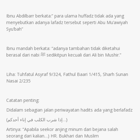
Ibnu Abdilbarr berkata:” para ulama huffadz tidak ada yang
menyebutkan adanya lafadz tersebut seperti Abu Mu’awiyah
Syu’bah”
Ibnu mandah berkata: “adanya tambahan tidak diketahui
berasal dari nabi ﷺ sedikitpun kecuali dari Ali bin Mushir.”
Liha: Tuhfatul Asyraf 9/324, Fathul Baari 1/415, Sharh Sunan
Nasai 2/235
Catatan penting:
Didalam sebagian jalan periwayatan hadits ada yang berlafadz
(إذا شرب الكلب في إناء أحدكم…)
Artinya: “Apabila seekor anjing minum dari bejana salah
seorang dari kalian…) HR. Bukhari dan Muslim