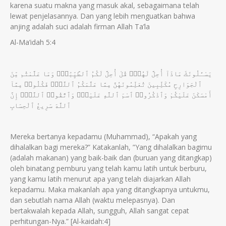
karena suatu makna yang masuk akal, sebagaimana telah
lewat penjelasannya. Dan yang lebih menguatkan bahwa
anjing adalah suci adalah firman Allah Ta’la
Al-Ma’idah 5:4
يَسْـَٔلُونَكَ مَاذَآ أُحِلَّ لَهُمْۖ قُلْ أُحِلَّ لَكُمُ ٱلطَّيِّبَٰتُۙ وَمَا عَلَّمْتُم مِّنَ
ٱلْجَوَارِحِ مُكَلِّبِينَ تُعَلِّمُونَهُنَّ مِمَّا عَلَّمَكُمُ ٱللَّهُۖ فَكُلُوا۟ مِمَّآ
أَمْسَكْنَ عَلَيْكُمْ وَٱذْكُرُوا۟ ٱسْمَ ٱللَّهِ عَلَيْهِۖ وَٱتَّقُوا۟ ٱللَّهَۚ إِنَّ
ٱللَّهَ سَرِيعُ ٱلْحِسَابِ
Mereka bertanya kepadamu (Muhammad), “Apakah yang
dihalalkan bagi mereka?” Katakanlah, ”Yang dihalalkan bagimu
(adalah makanan) yang baik-baik dan (buruan yang ditangkap)
oleh binatang pemburu yang telah kamu latih untuk berburu,
yang kamu latih menurut apa yang telah diajarkan Allah
kepadamu. Maka makanlah apa yang ditangkapnya untukmu,
dan sebutlah nama Allah (waktu melepasnya). Dan
bertakwalah kepada Allah, sungguh, Allah sangat cepat
perhitungan-Nya.” [Al-kaidah:4]