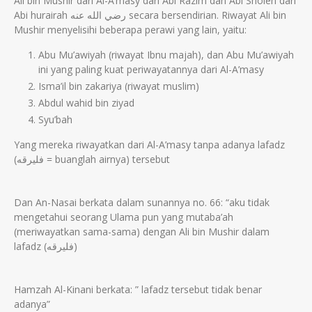
Ali bin Mushir dari Al-A’masy dari Abi Razim dan Abi Sholeh dari
Abi hurairah رضي الله عنه secara bersendirian. Riwayat Ali bin
Mushir menyelisihi beberapa perawi yang lain, yaitu:
Abu Mu’awiyah (riwayat Ibnu majah), dan Abu Mu’awiyah
ini yang paling kuat periwayatannya dari Al-A’masy
Isma’il bin zakariya (riwayat muslim)
Abdul wahid bin ziyad
Syu’bah
Yang mereka riwayatkan dari Al-A’masy tanpa adanya lafadz
(فليرقه = buanglah airnya) tersebut
Dan An-Nasai berkata dalam sunannya no. 66: “aku tidak
mengetahui seorang Ulama pun yang mutaba’ah
(meriwayatkan sama-sama) dengan Ali bin Mushir dalam
lafadz (فليرقه)
Hamzah Al-Kinani berkata: ” lafadz tersebut tidak benar
adanya”