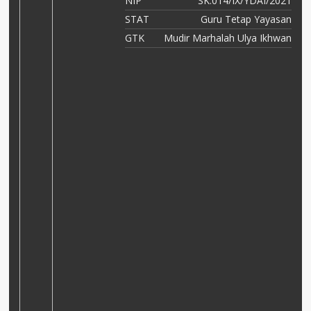
NIP
SK.014/IX/YDAI/2021
21
STAT
Guru Tetap Yayasan
en
GTK
Mudir Marhalah Ulya Ikhwan
an