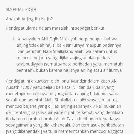
📃SERIAL FIQIH
Apakah Anjing Itu Najis?
Pendapat ulama dalam masalah ini sebagai berikut;
Kebanyakan Ahli Fiqih Malikiyah berpendapat bahwa
anjing tidaklah najis, baik air liurnya maupun badannya.
Dan perintah Nabi Shallallahu alaihi wa sallam untuk
mencuci bejana yang dijilat anjing adalah perkara
ta’abbudiyyah (semata-mata beribadah yaitu mematuhi
perintah), bukan karena najisnya anjing atau air liurnya
Pendapat ini dikuatkan oleh Ibnul Mundzir dalam kitab Al-
Ausath 1/307 yaitu beliau berkata :”….dan dalil-dalil yang
menetapkan najisnya air yang dijilati anjing tidak ada sama
sekali, dan perintah Nabi Shallallahu alaihi wasallam untuk
mencuci bejana yang dijilati anjing sebanyak 7 kali bukanlah
dalil tentang najisnya air yang dijilati tersebut, yang demikian
itu karena hamba-hamba Allah Ta’ala beribadah kepadanya
sebagaimana yang dia kehendaki. Dan termasuk peribadatan
[yang dikehendaki] yaitu Ia memerintahkan mencuci anggota