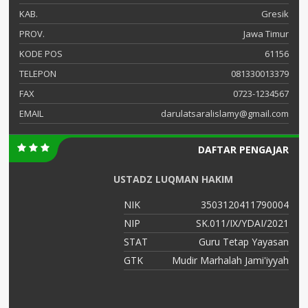
KAB.
Gresik
PROV.
Jawa Timur
KODE POS
61156
TELEPON
081330013379
FAX
0723-1234567
EMAIL
darulatsaralislamy@gmail.com
DAFTAR PENGAJAR
USTADZ LUQMAN HAKIM
04
NIK
3503120411790004
21
NIP
SK.011/IX/YDAI/2021
an
STAT
Guru Tetap Yayasan
GTK
Mudir Marhalah Jami'iyyah