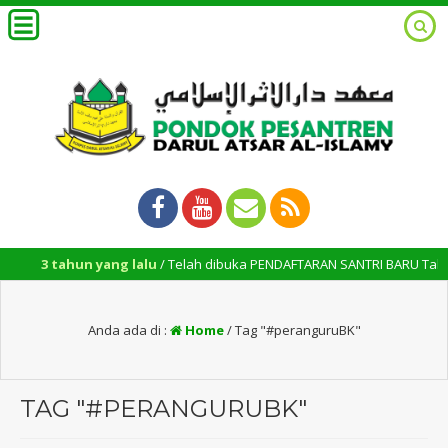
3 tahun yang lalu
/ Telah dibuka PENDAFTARAN SANTRI BARU Tahun Ajar
Anda ada di :
Home
/
Tag "#peranguruBK"
TAG "#PERANGURUBK"