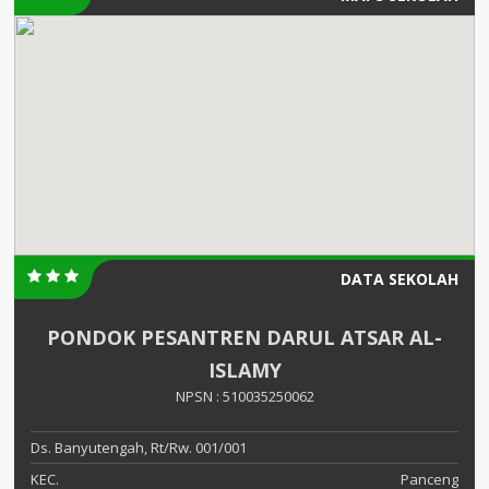
DATA SEKOLAH
PONDOK PESANTREN DARUL ATSAR AL-
ISLAMY
NPSN : 510035250062
Ds. Banyutengah, Rt/Rw. 001/001
KEC.
Panceng