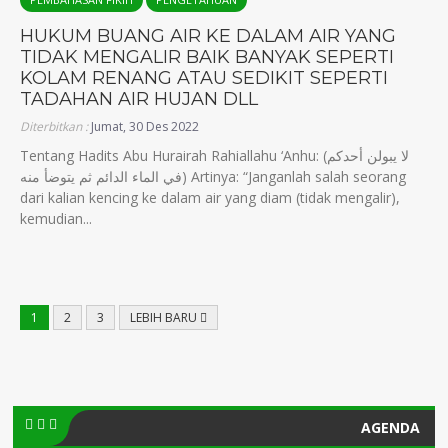
HUKUM BUANG AIR KE DALAM AIR YANG
TIDAK MENGALIR BAIK BANYAK SEPERTI
KOLAM RENANG ATAU SEDIKIT SEPERTI
TADAHAN AIR HUJAN DLL
Diterbitkan :
Jumat, 30 Des 2022
Tentang Hadits Abu Hurairah Rahiallahu ‘Anhu: (لا يبولن أحدكم
في الماء الدائم ثم يتوضأ منه) Artinya: “Janganlah salah seorang
dari kalian kencing ke dalam air yang diam (tidak mengalir),
kemudian...
1
2
3
LEBIH BARU
AGENDA