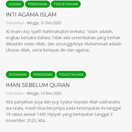
AQIDAH
PENDIDIKAN
PENGETAHUAN
INTI AGAMA ISLAM
Diterbitkan :
Minggu, 31 Des 2023
Al Imam Asy Syafi’i Rahimahulloh berkata: “Islam adalah,
engkau bersaksi bahwa Tidak ada sesembahan yang berhak
diibadahi selain Allah, dan sesungguhnya Muhammad adalah
Utusan Allah, serta berlepas diri dari agama...
KESISWAAN
PENDIDIKAN
PENGETAHUAN
IMAN SEBELUM QURAN
Diterbitkan :
Minggu, 12 Nov 2023
Kita panjatkan puja dan puji Syukur kepada Allah subhanahu
wa ta’ala, masih bisa berjumpa pada kesempatan ini tanggal
19 rabiul awwal 1445 Hijriyah yang bertepatan tanggal 3
november 2023, kita...