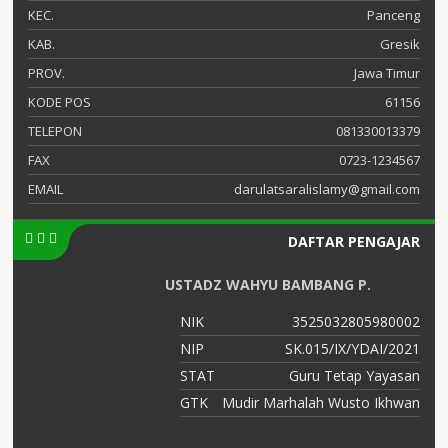
KEC.
Panceng
KAB.
Gresik
PROV.
Jawa Timur
KODE POS
61156
TELEPON
081330013379
FAX
0723-1234567
EMAIL
darulatsaralislamy@gmail.com
DAFTAR PENGAJAR
USTADZ WAHYU BAMBANG P.
01
NIK
3525032805980002
21
NIP
SK.015/IX/YDAI/2021
an
STAT
Guru Tetap Yayasan
at
GTK
Mudir Marhalah Wusto Ikhwan